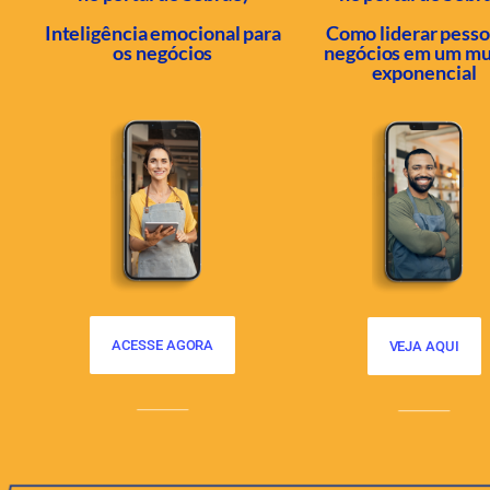
Inteligência emocional para
Como liderar pesso
os negócios
negócios em um m
exponencial
ACESSE AGORA
VEJA AQUI