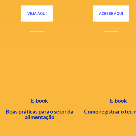
VEJA AQUI
ACESSE AQUI
E-book
E-book
Boas práticas para o setor da
Como registrar o teu 
alimentação