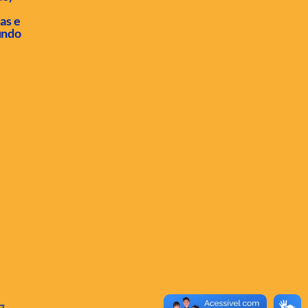
as e
undo