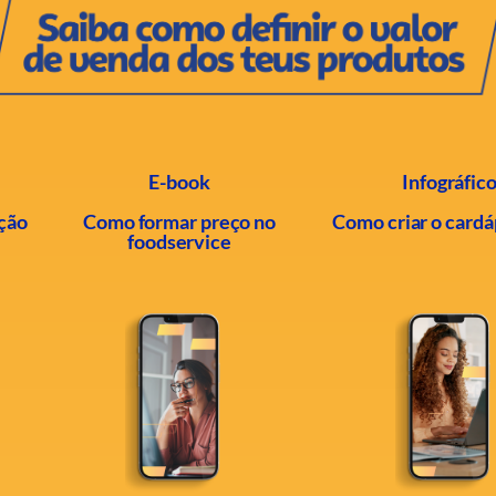
E-book
Infográfic
ação
Como formar preço no
Como criar o cardá
foodservice