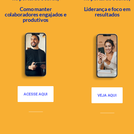
Como manter
Liderança e foco em
colaboradores engajados e
resultados
produtivos
ACESSE AQUI
VEJA AQUI