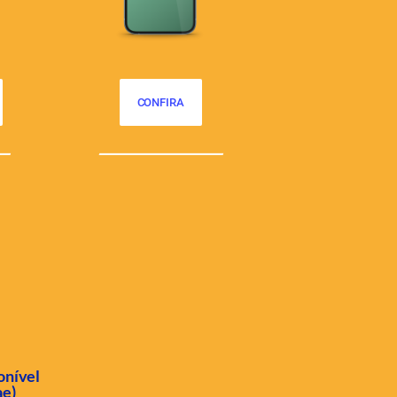
CONFIRA
onível
ae)