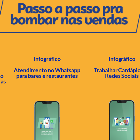
Infográfico
Infográfico
Atendimento no Whatsapp
Trabalhar Cardápio
mo
para bares e restaurantes
Redes Sociais
 as