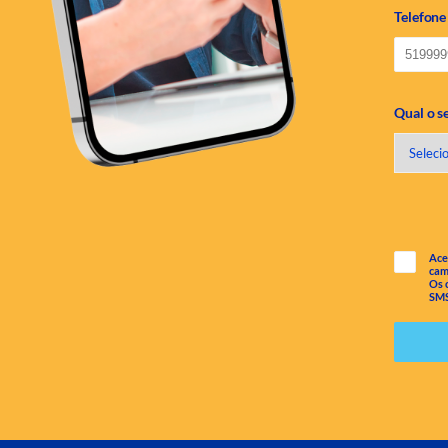
Telefone
Qual o s
Ace
cam
Os 
SMS