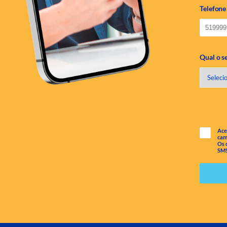
Telefone
Qual o s
Ace
cam
Os 
SMS