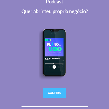
Podcast
Quer abrir teu próprio negócio?
CONFIRA