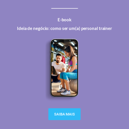
E-book
Ideia de negócio: como ser um(a) personal trainer
SAIBA MAIS