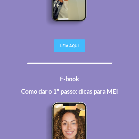
LEIA AQUI
E-book
Como dar o 1º passo: dicas para MEI