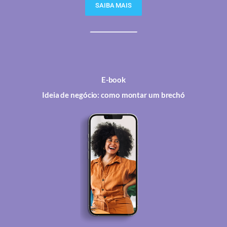
SAIBA MAIS
E-book
Ideia de negócio: como montar um brechó