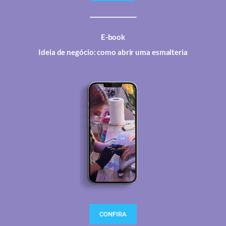
E-book
Ideia de negócio: como abrir uma esmalteria
CONFIRA