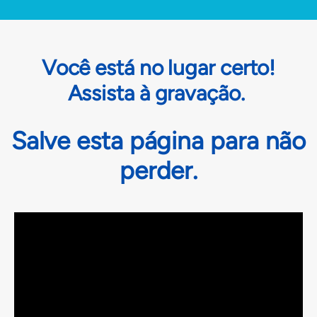
Você está no lugar certo!
Assista à gravação.
Salve esta página para
não
perder.