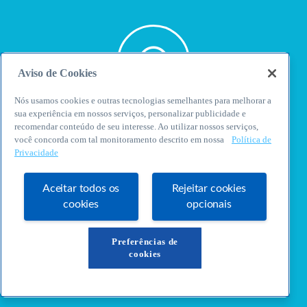
Aviso de Cookies
Nós usamos cookies e outras tecnologias semelhantes para melhorar a
sua experiência em nossos serviços, personalizar publicidade e
WhatsApp
recomendar conteúdo de seu interesse. Ao utilizar nossos serviços,
você concorda com tal monitoramento descrito em nossa
Política de
Privacidade
Aceitar todos os
Rejeitar cookies
cookies
opcionais
E-mail
Preferências de
cookies