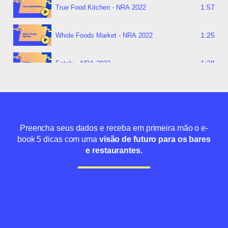
1:57
True Food Kitchen - NRA 2022
1:25
Whole Foods Market - NRA 2022
1:28
Eataly - NRA 2022
1:46
Amazon Go - NRA 2022
Preencha seus dados e receba em primeira mão o e-
book 5 dicas com uma
visão de futuro para os bares
e restaurantes.