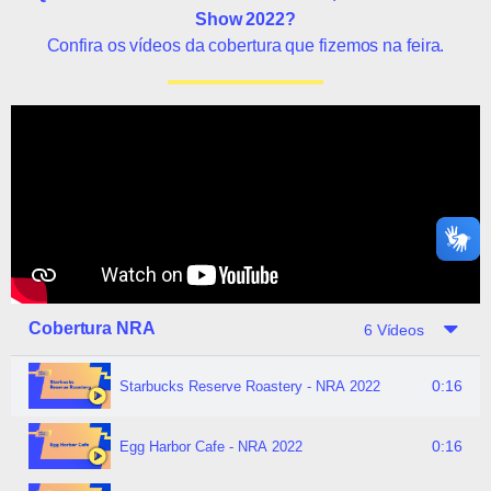
Show 2022?
Confira os vídeos da cobertura que fizemos na feira.
Cobertura NRA
6 Vídeos
0:16
Starbucks Reserve Roastery - NRA 2022
0:16
Egg Harbor Cafe - NRA 2022