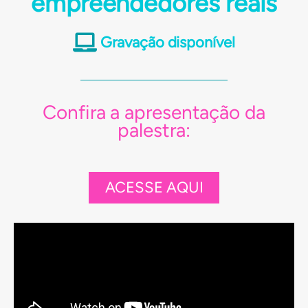
empreendedores reais
Gravação disponível
Confira a apresentação da
palestra:
ACESSE AQUI