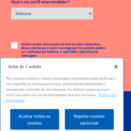
Qual o seu perfil empreendedor?
Aceita receber informações do Sebrae sobre campanhas,
dicas e ofertas para você e sua empresa? Os contatos podem
ser realizados por telefone, e-mail, SMS e aplicativos de
mensagem.
Aviso de Cookies
Nós usamos cookies e outras tecnologias semelhantes para melhorar a
sua experiência em nossos serviços, personalizar publicidade e
recomendar conteúdo de seu interesse. Ao utilizar nossos serviços,
você concorda com tal monitoramento descrito em nossa
Política de
Privacidade
Aceitar todos os
Rejeitar cookies
cookies
opcionais