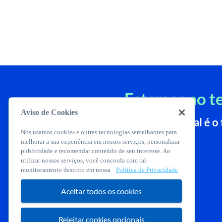
Estamos ao te
Aviso de Cookies
É só nos contar
qual é 
Nós usamos cookies e outras tecnologias semelhantes para
melhorar a sua experiência em nossos serviços, personalizar
publicidade e recomendar conteúdo de seu interesse. Ao
utilizar nossos serviços, você concorda com tal
monitoramento descrito em nossa
Política de Privacidade
Aceitar todos os cookies
Rejeitar cookies opcionais