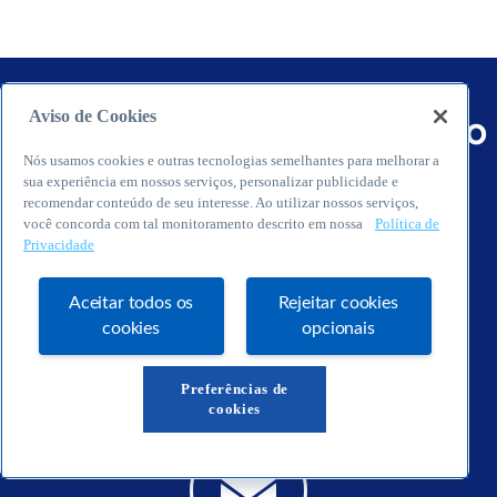
Aviso de Cookies
Receba atendimento gratuito
Nós usamos cookies e outras tecnologias semelhantes para melhorar a
sua experiência em nossos serviços, personalizar publicidade e
recomendar conteúdo de seu interesse. Ao utilizar nossos serviços,
você concorda com tal monitoramento descrito em nossa
Política de
Privacidade
Aceitar todos os
Rejeitar cookies
cookies
opcionais
WhatsApp
Preferências de
cookies