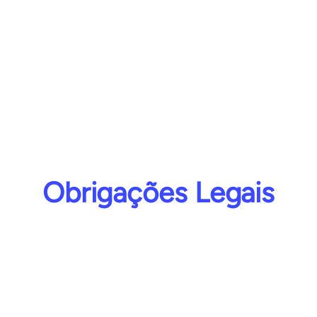
E-BOOK FONTES DE CAPITAL
DE GIRO PARA MEIS
Acesse
Obrigações Legais
CURSO ONLINE EU.MEI:
DESVENDANDO OS
PROCEDIMENTOS LEGAIS DO