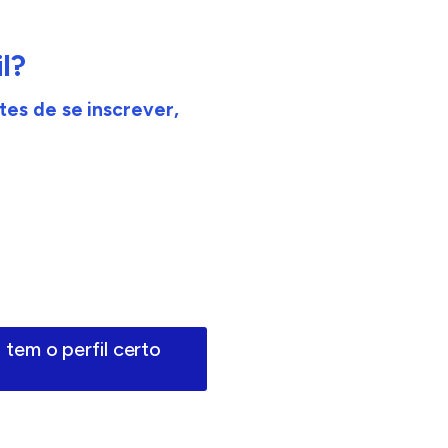
l?
tes de se inscrever,
 tem o perfil certo