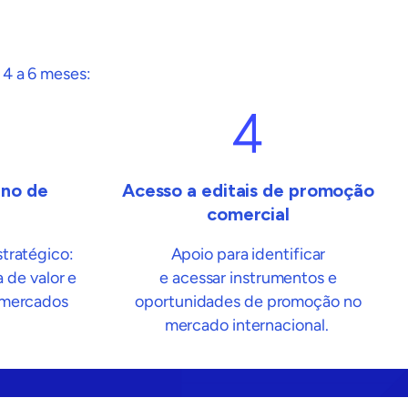
 4 a 6 meses
:
ano de
Acesso a editais de promoção
comercial
tratégico:
Apoio para identificar
 de valor e
e
acessar
instrumentos e
 mercados
oportunidades de promoção no
mercado internacional.