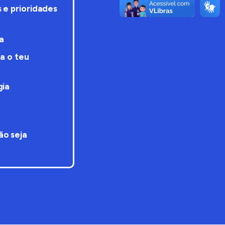
 e prioridades
a
a o teu
gia
ão seja