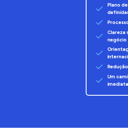
Plano de
definida
Processo
Clareza 
negócio
Orientaç
internac
Redução 
Um camin
imediat