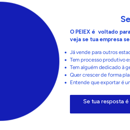
Se
O PEIEX é voltado para
veja se tua empresa se
Já vende para outros est
Tem processo produtivo e
Tem alguém dedicado à g
Quer crescer de forma pla
Entende que exportar é um
Se tua resposta é 