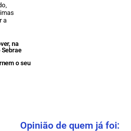
o,
timas
ar
a
ver, na
o Sebrae
rnem o seu
Opinião de quem já foi: