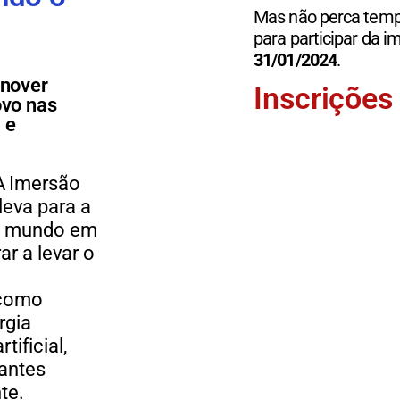
Mas não perca tempo
para participar da i
31/01
/2024
.
nnover
Inscrições
ovo nas
 e
 A Imersão
leva para a
 mundo
em
ar a levar o
 como
rgia
rtificial,
tantes
te.