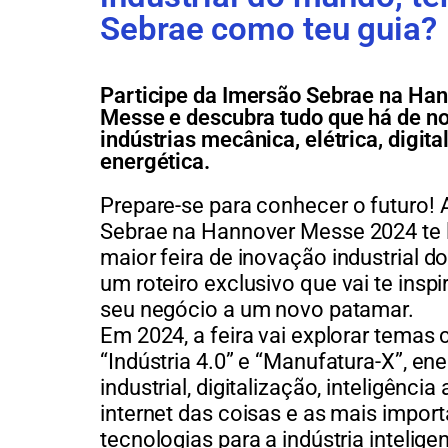
Sebrae como teu guia?
Participe da Imersão Sebrae na Ha
Messe e descubra tudo que há de n
indústrias mecânica, elétrica, digital
energética.
Prepare-se para
conhecer o futuro
!
Sebrae na
H
annover Messe
2024 te 
maior feira de
inovação industrial
do
um r
oteiro
exclusivo
que vai te inspir
seu negócio a um novo patamar.
Em 2024, a feira vai explorar temas
“Indústria 4.0” e “Manufatura-X”, ene
industrial, digitalização, inteligência a
internet das coisas e as mais impor
tecnologias para a indústria inteligen