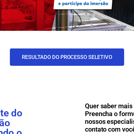
RESULTADO DO PROCESSO SELETIVO
Quer saber mais
te do
Preencha o formu
ção
nossos especiali
contato com voc
ndo o