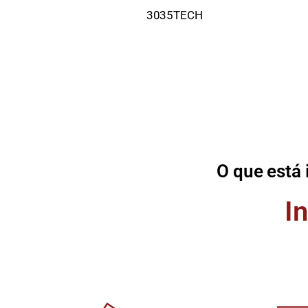
3035TECH
O que está
I