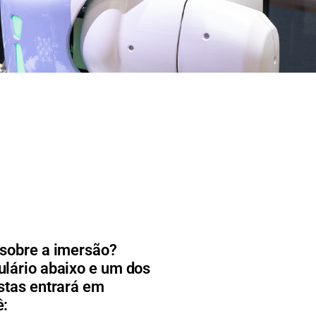
 sobre a imersão?
lário abaixo e um dos
stas entrará em
ê: