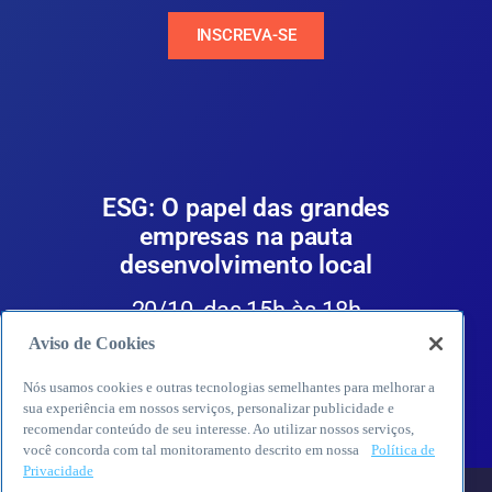
INSCREVA-SE
ESG: O papel das grandes
empresas na pauta
desenvolvimento local
20/10, das 15h às 18h
Aviso de Cookies
INSCREVA-SE
Nós usamos cookies e outras tecnologias semelhantes para melhorar a
sua experiência em nossos serviços, personalizar publicidade e
recomendar conteúdo de seu interesse. Ao utilizar nossos serviços,
você concorda com tal monitoramento descrito em nossa
Política de
Privacidade
VOLTAR PARA PÁGINA INICIAL DE MERCOPAR