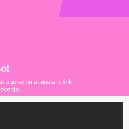
so!
ço agora) ou acessar o link
 evento.