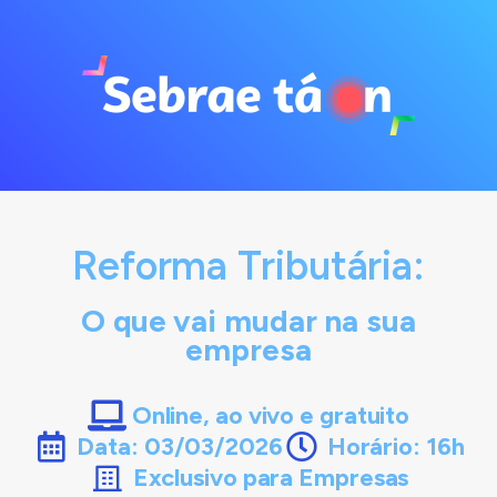
Reforma Tributária:
O que vai mudar na sua
empresa
Online, ao vivo e gratuito
Data: 03/03/2026
Horário: 16h
Exclusivo para Empresas