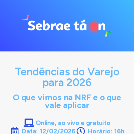
Tendências do Varejo
para 2026
O que vimos na NRF e o que
vale aplicar
Online, ao vivo e gratuito
Data: 12/02/2026
Horário: 16h