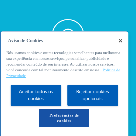
Aviso de Cookies
Nós usamos cookies e outras tecnologias semelhantes para melhorar a
sua experiência em nossos serviços, personalizar publicidade e
WhatsApp
recomendar conteúdo de seu interesse. Ao utilizar nossos serviços,
você concorda com tal monitoramento descrito em nossa
Política de
Privacidade
Aceitar todos os
Rejeitar cookies
cookies
opcionais
E-mail
Preferências de
cookies