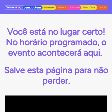
Você está no lugar certo!
No horário programado, o
evento acontecerá aqui.
Salve esta página para
não
perder.