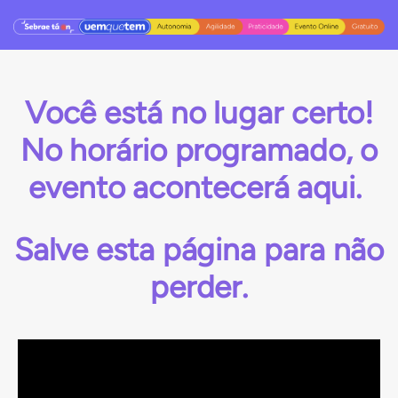
Você está no lugar certo!
No horário programado, o
evento acontecerá aqui.
Salve esta página para
não
perder.