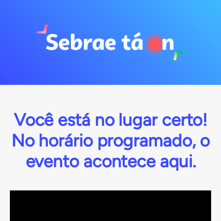
Você está no lugar certo!
No horário programado, o
evento acontece aqui.