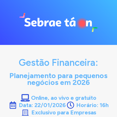
Gestão Financeira:
Planejamento para pequenos
negócios em 2026
Online, ao vivo e gratuito
Data: 22/01/2026
Horário: 16h
Exclusivo para Empresas