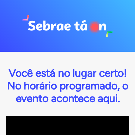
Você está no lugar certo!
No horário programado, o
evento acontece aqui.