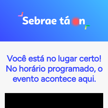
Você está no lugar certo!
No horário programado, o
evento acontece aqui.