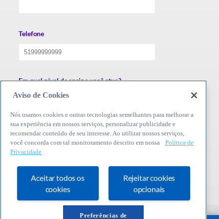
Telefone
Em qual nível de ensino você atua?
Aviso de Cookies
Nós usamos cookies e outras tecnologias semelhantes para melhorar a
sua experiência em nossos serviços, personalizar publicidade e
Aceita receber informações do Sebrae sobre campanhas,
dicas e ofertas para você e sua empresa? Os contatos podem
recomendar conteúdo de seu interesse. Ao utilizar nossos serviços,
ser realizados por telefone, e-mail, SMS e aplicativos de
você concorda com tal monitoramento descrito em nossa
Política de
mensagem.
Privacidade
Aceitar todos os
Rejeitar cookies
cookies
opcionais
Preferências de