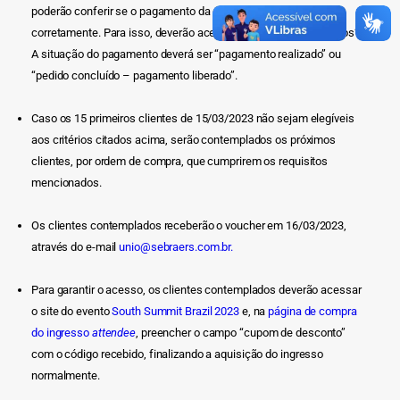
poderão conferir se o pagamento da compra foi realizado
corretamente. Para isso, deverão acessar o menu “Meus pedidos”.
A situação do pagamento deverá ser “pagamento realizado” ou
“pedido concluído – pagamento liberado”.
Caso os 15 primeiros clientes de 15/03/2023 não sejam elegíveis
aos critérios citados acima, serão contemplados os próximos
clientes, por ordem de compra, que cumprirem os requisitos
mencionados.
Os clientes contemplados receberão o voucher em 16/03/2023,
através do e-mail
unio@sebraers.com.br.
Para garantir o acesso, os clientes contemplados deverão acessar
o site do evento
South Summit Brazil 2023
e, na
página de compra
do ingresso
attendee
, preencher o campo “cupom de desconto”
com o código recebido, finalizando a aquisição do ingresso
normalmente.