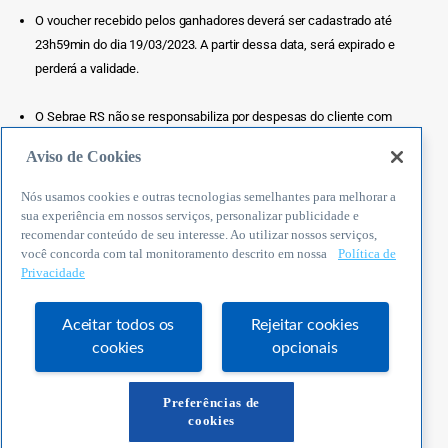
O voucher recebido pelos ganhadores deverá ser cadastrado até
23h59min do dia 19/03/2023. A partir dessa data, será expirado e
perderá a validade.
O Sebrae RS não se responsabiliza por despesas do cliente com
transporte, hospedagem, alimentação e quaisquer outras que
Aviso de Cookies
estejam relacionadas ao comparecimento no evento.
Nós usamos cookies e outras tecnologias semelhantes para melhorar a
O Sebrae RS não se responsabiliza por casos em que o cliente não
sua experiência em nossos serviços, personalizar publicidade e
recomendar conteúdo de seu interesse. Ao utilizar nossos serviços,
conseguir efetuar compra durante o período da campanha por
você concorda com tal monitoramento descrito em nossa
Política de
decorrência de instabilidade técnica na plataforma, desonerando-se
Privacidade
da obrigação de conceder o voucher após o término da campanha.
Aceitar todos os
Rejeitar cookies
Da mesma forma, o Sebrae RS não se responsabiliza por casos em
cookies
opcionais
que o cliente não for um dos 15 primeiros compradores elegíveis
por decorrência de instabilidade técnica na plataforma,
Preferências de
desonerando-se da obrigação de conceder o voucher.
cookies