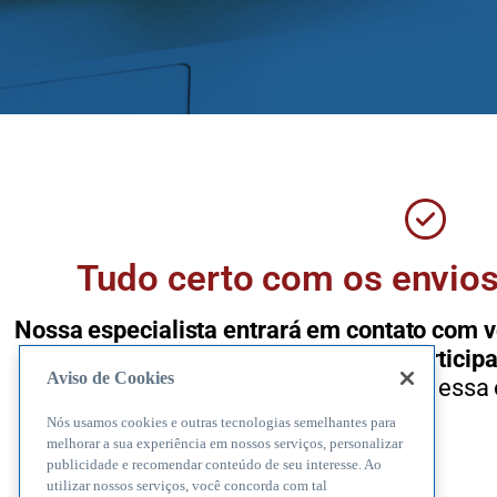
Tudo certo com os envios
Nossa especialista entrará em contato com 
os próximos passos e ajudá-lo a particip
Aviso de Cookies
aproveite ao máximo essa 
Nós usamos cookies e outras tecnologias semelhantes para
melhorar a sua experiência em nossos serviços, personalizar
publicidade e recomendar conteúdo de seu interesse. Ao
utilizar nossos serviços, você concorda com tal